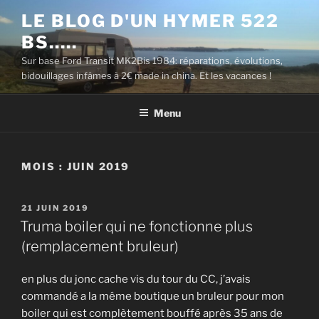
Aller
LE BLOG D'UN HYMER 522
au
BS…..
contenu
principal
Sur base Ford Transit MK2Bis 1984: réparations, évolutions,
bidouillages infâmes à 2€ made in china. Et les vacances !
Menu
MOIS :
JUIN 2019
PUBLIÉ
21 JUIN 2019
LE
Truma boiler qui ne fonctionne plus
(remplacement bruleur)
en plus du jonc cache vis du tour du CC, j’avais
commandé a la même boutique un bruleur pour mon
boiler qui est complètement bouffé après 35 ans de