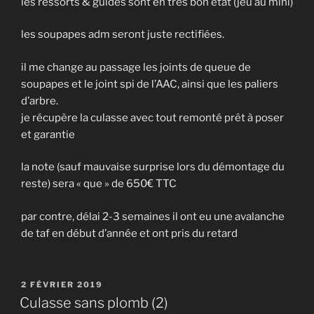
les ressorts & guides sont en très bon état (jeu au mini)
les soupapes adm seront juste rectifiées.
il me change au passage les joints de queue de
soupapes et le joint spi de l’AAC, ainsi que les paliers
d’arbre.
je récupère la culasse avec tout remonté prêt à poser
et garantie
la note (sauf mauvaise surprise lors du démontage du
reste) sera « que » de 650€ TTC
par contre, délai 2-3 semaines il ont eu une avalanche
de taf en début d’année et ont pris du retard
PUBLIÉ
2 FÉVRIER 2019
LE
Culasse sans plomb (2)