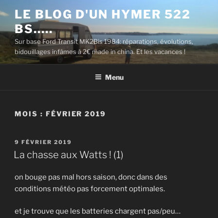
Aller
LE BLOG D'UN HYMER 522
au
BS…..
contenu
principal
Sur base Ford Transit MK2Bis 1984: réparations, évolutions,
bidouillages infâmes à 2€ made in china. Et les vacances !
Menu
MOIS :
FÉVRIER 2019
PUBLIÉ
9 FÉVRIER 2019
LE
La chasse aux Watts ! (1)
on bouge pas mal hors saison, donc dans des
conditions météo pas forcement optimales.
et je trouve que les batteries chargent pas/peu…